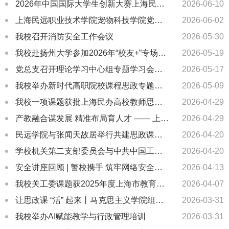
2026年中国国际大学生创新大赛上海民远职业技术学院校级决赛圆满落幕！
2026-06-10
上海民远职业技术学院宠物科技学院党支部开展观影《给阿嬷的情书》主题党日活动
2026-06-02
我校召开消防安全工作会议
2026-05-30
我校赴扬州大学参加2026年“校友+”专场招聘会
2026-05-19
党总支召开理论学习中心组专题学习会，深入学习习近平总书记关于树立和践行正确政绩观的重要论述精神
2026-05-17
我校举办新时代高职院校课程思政专题培训
2026-05-09
我校一项课题获批上海民办高校教师思政工作研究基地一般课题立项
2026-04-29
产教融合谋发展 精准布局育人才 —— 上海民远职业技术学院召开 2026 年专业建设指导委员会会议
2026-04-29
民远学院与张闻天故居举行共建思政课程实践教育基地签约暨揭牌仪式
2026-04-20
学校机关第二支部委员会与中共中国工商银行上海市浦东分行上川路支行支部委员会举行党建共建签约
2026-04-20
安全讲座回顾 | 警校携手 筑牢网络安全防线 争做网络文明先锋
2026-04-13
我校关工委课题获2025年度上海市教育系统关工委课题研究成果三等奖
2026-04-07
让思政课 “活” 起来丨马克思主义学院组织学生赴中共一大会址开展“行走的思政课”研学活动
2026-03-31
我校举办AI赋能教学与行政管理培训
2026-03-31