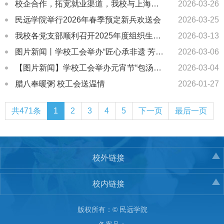
校企合作，拓宽就业渠道，我校与上海新易腾集团共建实习实践平台
2026-03-26
民远学院举行2026年春季预定新兵欢送会
2026-03-25
我校各党支部顺利召开2025年度组织生活会和开展民主评议党员工作
2026-03-13
图片新闻丨学校工会举办“匠心承非遗 芳华绽校园”女神节主题活动
2026-03-06
【图片新闻】学校工会举办元宵节“包汤圆”活动
2026-03-04
腊八奉暖粥 校工会送温情
2026-01-27
共471条
1
2
3
4
5
下一页
最后一页
校外链接
校内链接
版权所有：© 民远学院