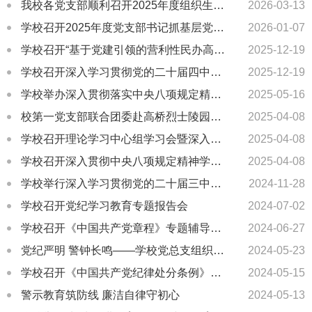
我校各党支部顺利召开2025年度组织生活会和开展民主评议党员工作
2026-03-13
学校召开2025年度党支部书记抓基层党建述职评议会
2026-01-07
学校召开“基于党建引领的营利性民办高职院校现代治理体系建设”调研工作交流会
2025-12-19
学校召开深入学习贯彻党的二十届四中全会精神专题报告会
2025-12-19
学校举办深入贯彻落实中央八项规定精神专题报告会暨理论学习中心组(扩大)会议
2025-05-16
校第一党支部联合团委赴高桥烈士陵园开展沉浸式红色教育
2025-04-08
学校召开理论学习中心组学习会暨深入贯彻中央八项规定精神学习教育启动会
2025-04-08
学校召开深入贯彻中央八项规定精神学习教育动员部署会
2025-04-08
学校举行深入学习贯彻党的二十届三中全会精神专题报告会
2024-11-28
学校召开党纪学习教育专题报告会
2024-07-02
学校召开《中国共产党章程》专题辅导报告会
2024-06-27
党纪严明 警钟长鸣——学校党总支组织观看警示教育片
2024-05-23
学校召开《中国共产党纪律处分条例》专题辅导报告会
2024-05-15
警示教育筑防线 廉洁自律守初心
2024-05-13